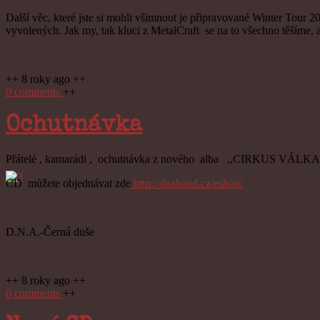
Další věc, které jste si mohli všimnout je připravované Winter Tour 
vyvolených. Jak my, tak kluci z MetalCraft se na to všechno těšíme, a
++ 8 roky ago ++
0 comments
++
Ochutnávka
Přátelé , kamarádi , ochutnávka z nového alba ,,CIRKUS VÁLKA“,
CD můžete objednávat zde
http://dnaband.cz/eshop/
D.N.A.-Černá duše
++ 8 roky ago ++
0 comments
++