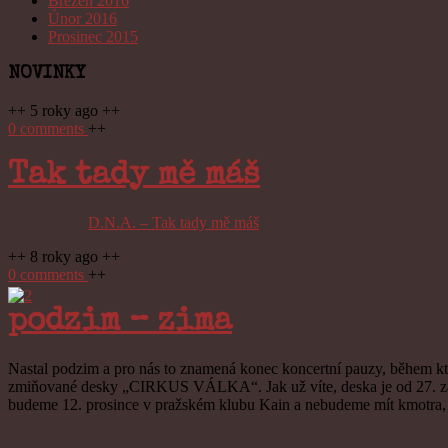
Březen 2016
Únor 2016
Prosinec 2015
NOVINKY
++ 5 roky ago ++
0 comments
++
Tak tady mě máš
D.N.A. – Tak tady mě máš
++ 8 roky ago ++
0 comments
++
podzim – zima
Nastal podzim a pro nás to znamená konec koncertní pauzy, během které
zmiňované desky „CIRKUS VÁLKA“. Jak už víte, deska je od 27. září v 
budeme 12. prosince v pražském klubu Kain a nebudeme mít kmotra, al