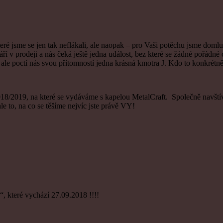
 jsme se jen tak neflákali, ale naopak – pro Vaši potěchu jsme domluvil
prodeji a nás čeká ještě jedna událost, bez které se žádné pořádné cé
e poctí nás svou přítomností jedna krásná kmotra J. Kdo to konkrétně 
2018/2019, na které se vydáváme s kapelou MetalCraft. Společně navští
le to, na co se těšíme nejvíc jste právě VY!
 které vychází 27.09.2018 !!!!