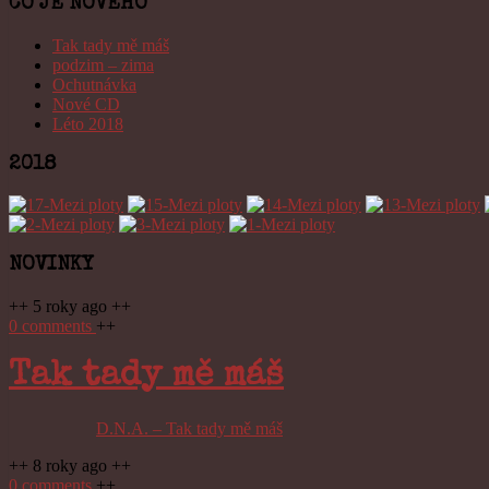
CO JE NOVÉHO
Tak tady mě máš
podzim – zima
Ochutnávka
Nové CD
Léto 2018
2018
NOVINKY
++ 5 roky ago ++
0 comments
++
Tak tady mě máš
D.N.A. – Tak tady mě máš
++ 8 roky ago ++
0 comments
++