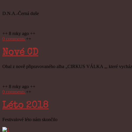
D.N.A.-Černá duše
++ 8 roky ago ++
0 comments
++
Nové CD
Obal z
nově připravovaného alba „CIRKUS VÁLKA „, které vychází
D.N.A. -
++ 8 roky ago ++
0 comments
++
Léto 2018
Festivalové léto nám skončilo