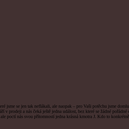
 jsme se jen tak neflákali, ale naopak – pro Vaši potěchu jsme domluvil
prodeji a nás čeká ještě jedna událost, bez které se žádné pořádné cé
e poctí nás svou přítomností jedna krásná kmotra J. Kdo to konkrétně 