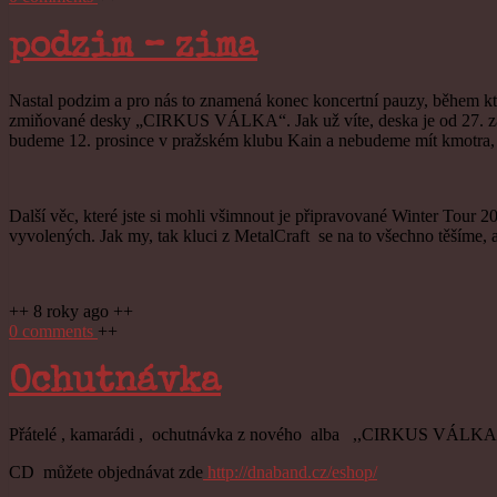
podzim – zima
Nastal podzim a pro nás to znamená konec koncertní pauzy, během které
zmiňované desky „CIRKUS VÁLKA“. Jak už víte, deska je od 27. září v 
budeme 12. prosince v pražském klubu Kain a nebudeme mít kmotra, al
Další věc, které jste si mohli všimnout je připravované Winter Tour 
vyvolených. Jak my, tak kluci z MetalCraft se na to všechno těšíme, a
++ 8 roky ago ++
0 comments
++
Ochutnávka
Přátelé , kamarádi , ochutnávka z nového alba ,,CIRKUS VÁLKA“,
CD můžete objednávat zde
http://dnaband.cz/eshop/