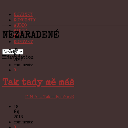
NOVINKY
KONCERTY
AUDIO
VIDEO
NEZARADENÉ
BIO
KONTAKT
09
Pro
Navigation
2021
comments:
0
Tak tady mě máš
D.N.A. – Tak tady mě máš
18
Říj
2018
comments:
0