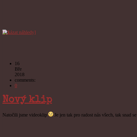
[Ukázat náhledy]
16
Bře
2018
comments:
0
Nový klip
Natočili jsme videoklip
Je jen tak pro radost nás všech, tak snad s