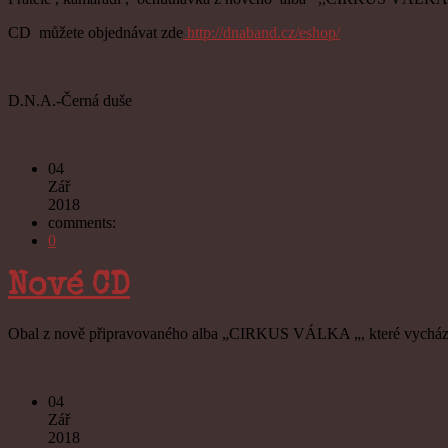
CD můžete objednávat zde
http://dnaband.cz/eshop/
D.N.A.-Černá duše
04
Zář
2018
comments:
0
Nové CD
Obal z
nově připravovaného alba „CIRKUS VÁLKA „, které vychází
D.N.A. -
04
Zář
2018