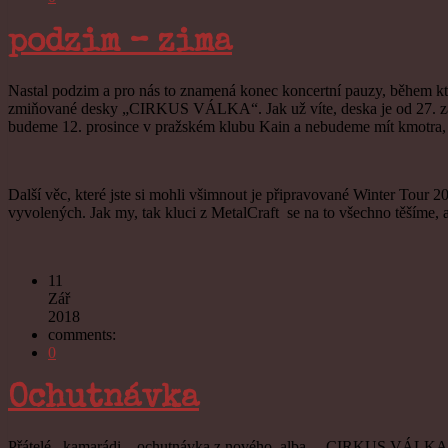
podzim – zima
Nastal podzim a pro nás to znamená konec koncertní pauzy, během které
zmiňované desky „CIRKUS VÁLKA“. Jak už víte, deska je od 27. září v 
budeme 12. prosince v pražském klubu Kain a nebudeme mít kmotra, al
Další věc, které jste si mohli všimnout je připravované Winter Tour 
vyvolených. Jak my, tak kluci z MetalCraft se na to všechno těšíme, a
11
Zář
2018
comments:
0
Ochutnávka
Přátelé , kamarádi , ochutnávka z nového alba ,,CIRKUS VÁLKA“,