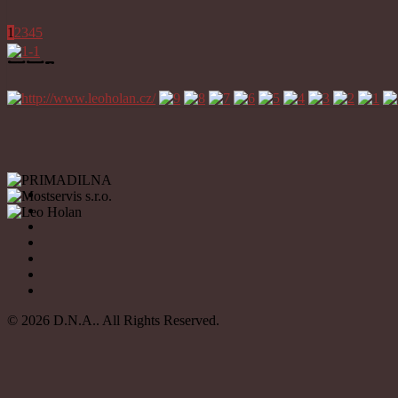
1
2
3
4
5
——–
© 2026 D.N.A.. All Rights Reserved.