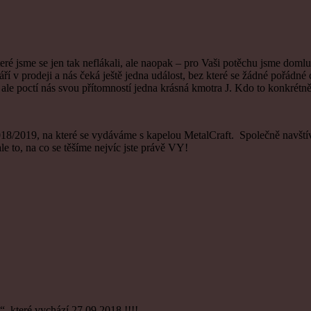
 jsme se jen tak neflákali, ale naopak – pro Vaši potěchu jsme domluvil
prodeji a nás čeká ještě jedna událost, bez které se žádné pořádné cé
e poctí nás svou přítomností jedna krásná kmotra J. Kdo to konkrétně 
2018/2019, na které se vydáváme s kapelou MetalCraft. Společně navští
le to, na co se těšíme nejvíc jste právě VY!
 které vychází 27.09.2018 !!!!