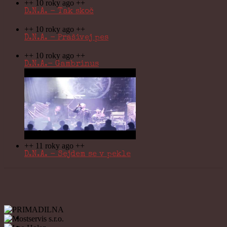
++ 10 roky ago ++
D.N.A. - Tak skoč
++ 10 roky ago ++
D.N.A. - Prašivej pes
++ 10 roky ago ++
D.N.A.- Gambrinus
++ 11 roky ago ++
D.N.A. - Sejdem se v pekle