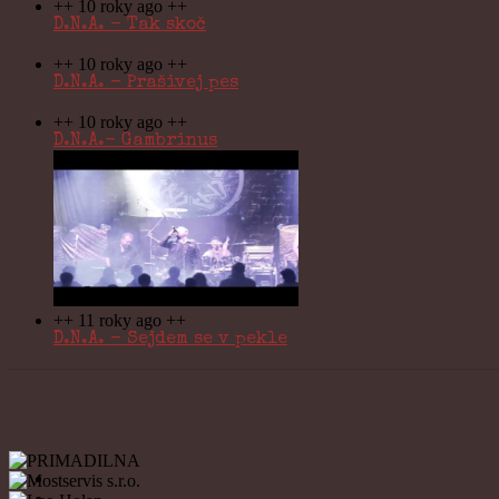
++ 10 roky ago ++
D.N.A. - Tak skoč
++ 10 roky ago ++
D.N.A. - Prašivej pes
++ 10 roky ago ++
D.N.A.- Gambrinus
++ 11 roky ago ++
D.N.A. - Sejdem se v pekle