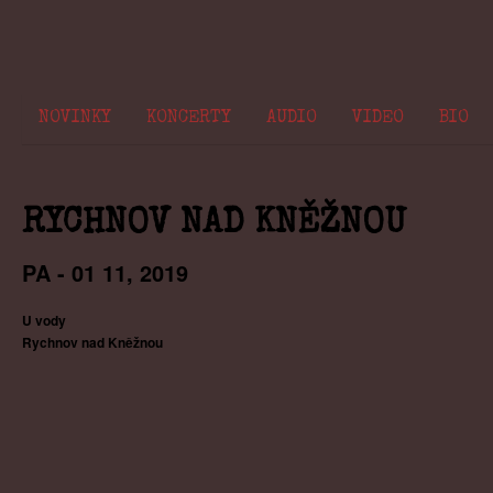
NOVINKY
KONCERTY
AUDIO
VIDEO
BIO
RYCHNOV NAD KNĚŽNOU
PA -
01
11,
2019
U vody
Rychnov nad Kněžnou