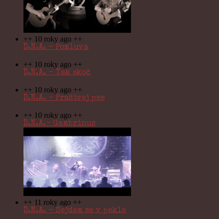
++ 10 roky ago ++
D.N.A. - Pomluva
++ 10 roky ago ++
D.N.A. - Tak skoč
++ 10 roky ago ++
D.N.A. - Prašivej pes
++ 10 roky ago ++
D.N.A.- Gambrinus
++ 11 roky ago ++
D.N.A. - Sejdem se v pekle