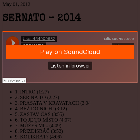
May 01, 2012
SERNATO – 2014
1. INTRO (1:27)
2. SER NA TO (2:27)
3. PRASATA V KRAVATÁCH (3:04
4. BĚŽ DO NICH! (3:12)
5. ZASTAV ČAS (3:55)
6. TO JE TO MÍSTO (4:07)
7. MŮŽEŠ MI... (4:09)
8. PŘIZDISRÁČ (3:52)
9. KOLIKRÁT? (4:06)