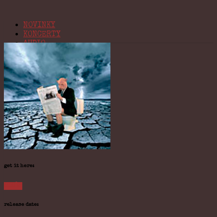
NOVINKY
KONCERTY
AUDIO
VIDEO
BIO
KONTAKT
Navigation
get it here:
SHOP
release date: