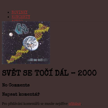
NOVINKY
KONCERTY
AUDIO
VIDEO
BIO
KONTAKT
Navigation
SVĚT SE TOČÍ DÁL – 2000
No Comments
Napsat komentář
Pro přidávání komentářů se musíte nejdříve
přihlásit
.