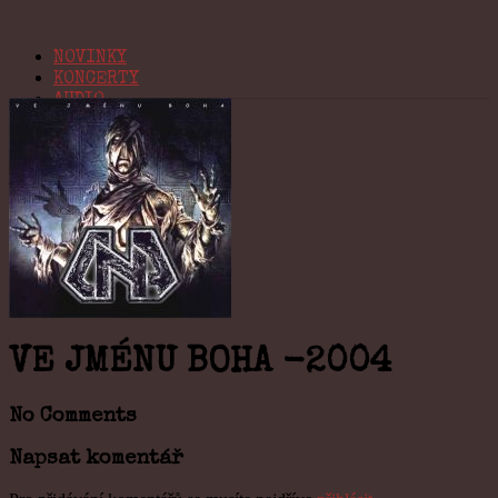
NOVINKY
KONCERTY
AUDIO
VIDEO
BIO
KONTAKT
Navigation
VE JMÉNU BOHA -2004
No Comments
Napsat komentář