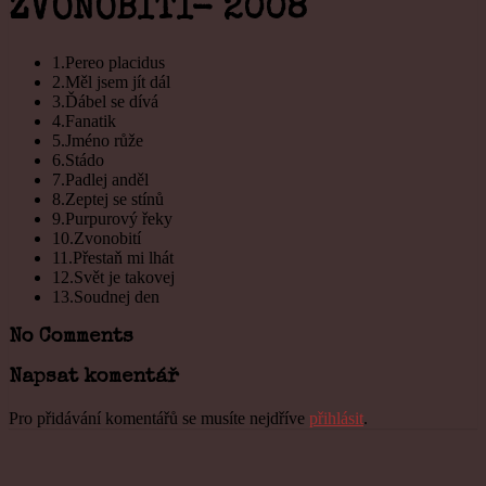
ZVONOBITÍ- 2008
1.Pereo placidus
2.Měl jsem jít dál
3.Ďábel se dívá
4.Fanatik
5.Jméno růže
6.Stádo
7.Padlej anděl
8.Zeptej se stínů
9.Purpurový řeky
10.Zvonobití
11.Přestaň mi lhát
12.Svět je takovej
13.Soudnej den
No Comments
Napsat komentář
Pro přidávání komentářů se musíte nejdříve
přihlásit
.