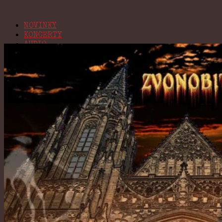
NOVINKY
KONCERTY
AUDIO
VIDEO
BIO
KONTAKT
Navigation